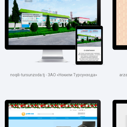
noqili-tursunzoda.tj - ЗАО «Нокили Турсунзода»
arz