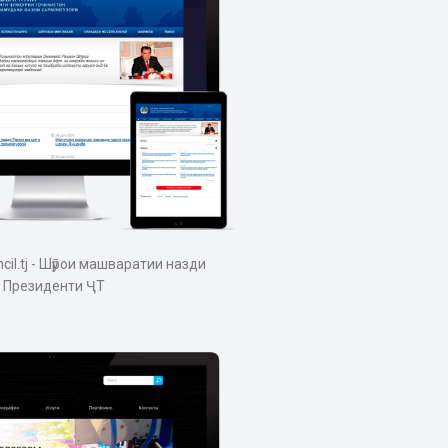
cil.tj - Шӯрои машваратии назди
Президенти ҶТ