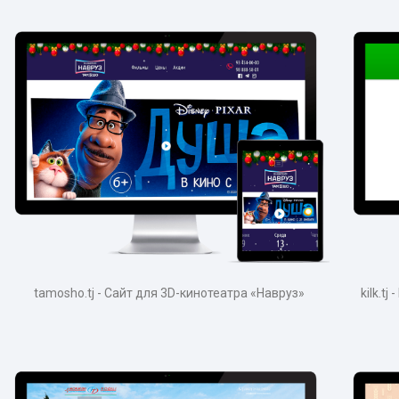
tamosho.tj - Сайт для 3D-кинотеатра «Навруз»
kilk.t