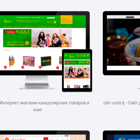
j - Интернет-магазин канцелярских товаров и
citir-usta.tj - Са
книг