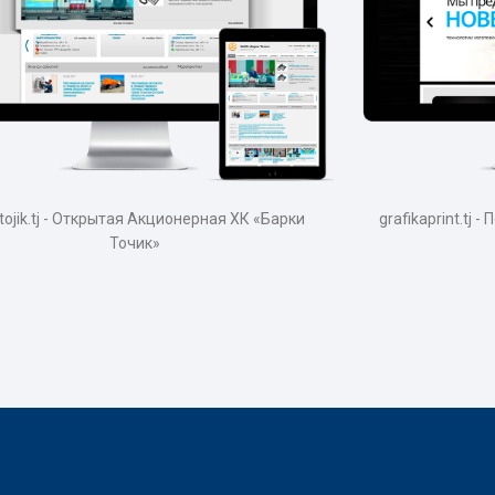
itojik.tj - Открытая Акционерная ХК «Барки
grafikaprint.tj
Точик»