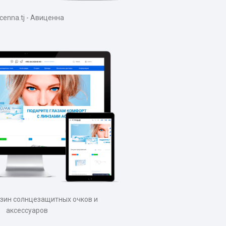
icenna.tj - Авиценна
газин солнцезащитных очков и
аксессуаров