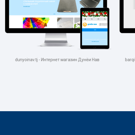
dunyoinav.tj - Интернет магазин Дунёи Нав
barq