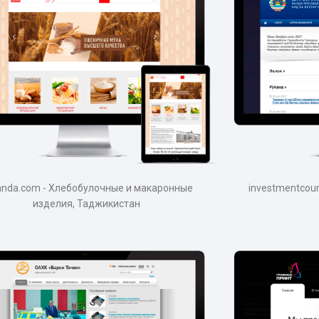
anda.com - Хлебобулочные и макаронные
investmentcoun
изделия, Таджикистан